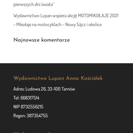
pierwszych dni świata”
Wydawnictwo Lupan wspiera akcję MOTOMIKOŁAJE 2021
– Mikołaje na motocyklach – Nowy Sącz i okolice
Najnowsze komentarze
Wydawnictwo Lupan Anna Kościółek
Adres: Ludowa 26, 33-100 Tarnów
Tel: 668317514
NIP 8732556215
Regon: 387354755