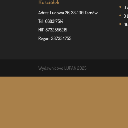
Kościółek
O 
Adres: Ludowa 26, 33-100 Tarnów
O 
Tel: 668317514
Of
NIP 8732556215
Regon: 387354755
Wydawnictwo LUPAN 2025