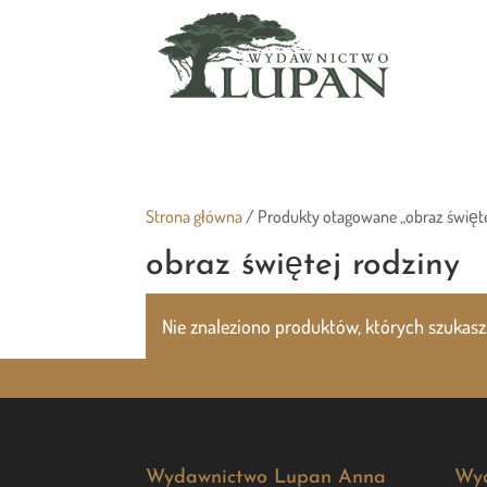
Strona główna
/ Produkty otagowane „obraz święte
obraz świętej rodziny
Nie znaleziono produktów, których szukasz
Wydawnictwo Lupan Anna
Wy