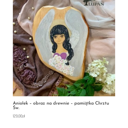
Aniołek – obraz na drewnie – pamiątka Chrztu
Św.
129,00
zł