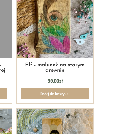
-
Elf - malunek na starym
tej
drewnie
99,00
zł
Dodaj do koszyka