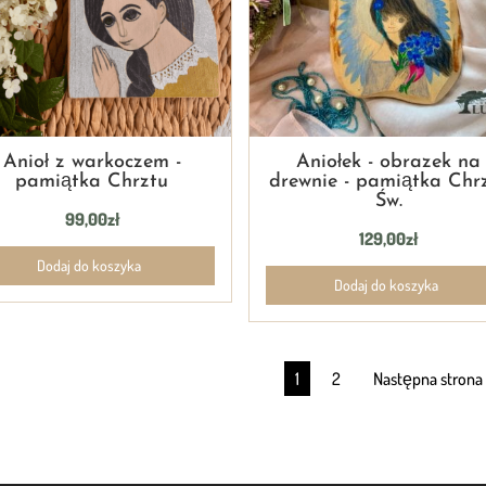
Anioł z warkoczem -
Aniołek - obrazek na
pamiątka Chrztu
drewnie - pamiątka Chr
Św.
99,00
zł
129,00
zł
Dodaj do koszyka
Dodaj do koszyka
1
2
Następna strona