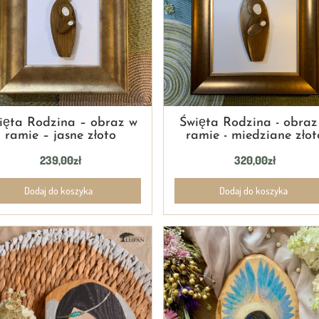
ięta Rodzina – obraz w
Święta Rodzina - obraz
ramie – jasne złoto
ramie - miedziane złot
239,00
zł
320,00
zł
Dodaj do koszyka
Dodaj do koszyka