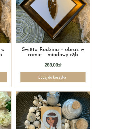
 w
Święta Rodzina – obraz w
o
ramie – miodowy rąb
269,00
zł
Dodaj do koszyka