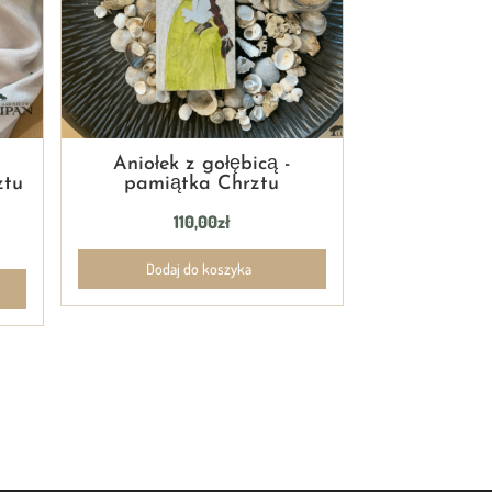
Aniołek z gołębicą -
ztu
pamiątka Chrztu
110,00
zł
Dodaj do koszyka