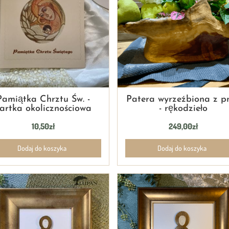
Pamiątka Chrztu Św. -
Patera wyrzeźbiona z p
artka okolicznościowa
- rękodzieło
10,50
zł
249,00
zł
Dodaj do koszyka
Dodaj do koszyka