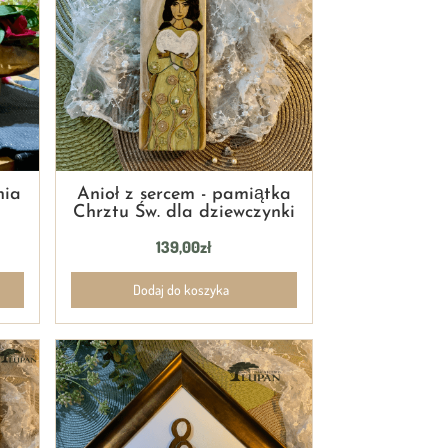
nia
Anioł z sercem - pamiątka
Chrztu Św. dla dziewczynki
139,00
zł
Dodaj do koszyka