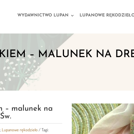
WYDAWNICTWO LUPAN
LUPANOWE RĘKODZIEŁ
TKIEM – MALUNEK NA DR
m – malunek na
Św.
y
,
Lupanowe rękodzieło
Tagi: