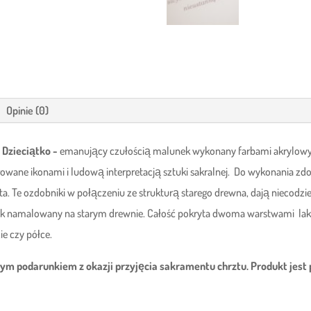
Opinie (0)
 Dzieciątko -
emanujący czułością malunek wykonany farbami akrylowymi
owane ikonami i ludową interpretacją sztuki sakralnej. Do wykonania zdob
ta. Te ozdobniki w połączeniu ze strukturą starego drewna, dają niecodzi
azek namalowany na starym drewnie. Całość pokryta dwoma warstwami lakier
e czy półce.
ym podarunkiem z okazji przyjęcia sakramentu chrztu. Produkt jest