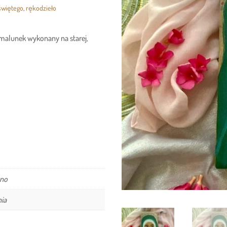
świętego
,
rękodzieło
malunek wykonany na starej,
wno
nia