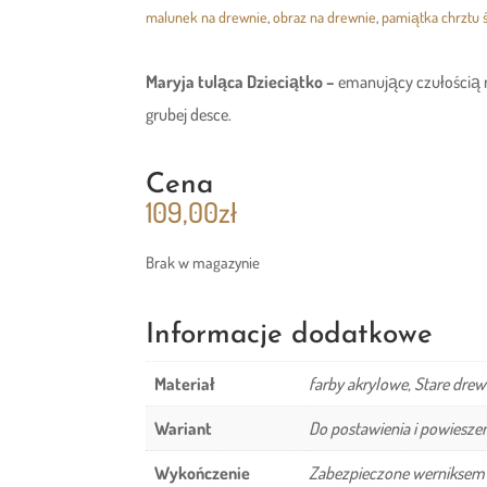
malunek na drewnie
,
obraz na drewnie
,
pamiątka chrztu 
Maryja tuląca Dzieciątko –
emanujący czułością 
grubej desce.
Cena
109,00
zł
Brak w magazynie
Informacje dodatkowe
Materiał
farby akrylowe, Stare dre
Wariant
Do postawienia i powiesze
Wykończenie
Zabezpieczone werniksem