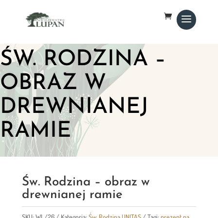
ŚW. RODZINA –
OBRAZ W
DREWNIANEJ
RAMIE
Św. Rodzina – obraz w
drewnianej ramie
SKU:
WL/26
Kategoria:
Św. Rodzina UNITAS
Tagi:
prezent na