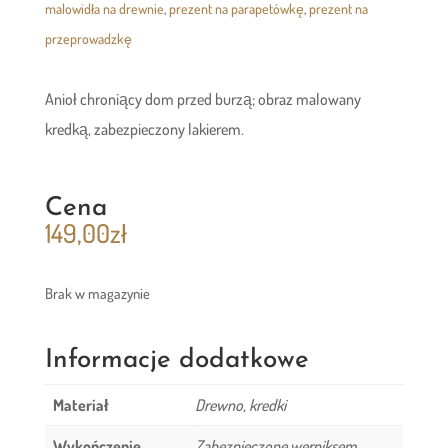
malowidła na drewnie
,
prezent na parapetówkę
,
prezent na
przeprowadzkę
Anioł chroniący dom przed burzą; obraz malowany
kredką, zabezpieczony lakierem.
Cena
149,00
zł
Brak w magazynie
Informacje dodatkowe
Materiał
Drewno, kredki
Wykończenie
Zabezpieczone werniksem