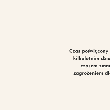
Czas poświęcony n
kilkuletnim dzi
czasem zmar
zagrożeniem dla