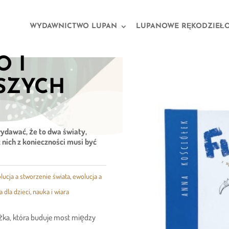
WYDAWNICTWO LUPAN
LUPANOWE RĘKODZIEŁ
O I
SZYCH
ydawać, że to dwa światy,
z nich z konieczności musi być
lucja a stworzenie świata
,
ewolucja a
 dla dzieci
,
nauka i wiara
ążka, która buduje most między