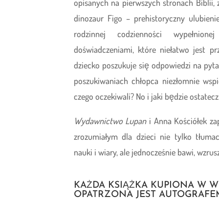
opisanych na pierwszych stronach Biblii,
dinozaur Figo – prehistoryczny ulubie
rodzinnej codzienności wypełnion
doświadczeniami, które niełatwo jest pr
dziecko poszukuje się odpowiedzi na pyt
poszukiwaniach chłopca niezłomnie wspi
czego oczekiwali? No i jaki będzie ostatec
Wydawnictwo Lupan
i Anna Kościółek zap
zrozumiałym dla dzieci nie tylko tłumac
nauki i wiary, ale jednocześnie bawi, wzrus
KAŻDA KSIĄŻKA KUPIONA W 
OPATRZONA JEST AUTOGRAFE