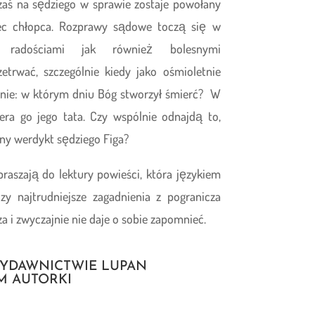
 zaś na sędziego w sprawie zostaje powołany
niec chłopca. Rozprawy sądowe toczą się w
ej radościami jak również bolesnymi
zetrwać, szczególnie kiedy jako ośmioletnie
anie: w którym dniu Bóg stworzył śmierć? W
era go jego tata. Czy wspólnie odnajdą to,
zny werdykt sędziego Figa?
raszają do lektury powieści, która językiem
zy najtrudniejsze zagadnienia z pogranicza
za i zwyczajnie nie daje o sobie zapomnieć.
WYDAWNICTWIE LUPAN
M AUTORKI