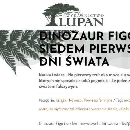
DINOZAUR FIG
SIEDEM PIERW
DNI ŚWIATA
Nauka i wiara… Na pierwszy rzut oka może się w
których nie sposób ze sobą pogodzić, i że jeden 
światem fałszywym.
Kategorie:
Książki
,
Nowości
,
Powieści familijne
Tagi:
ewo
wiara
,
jak wytłumaczyć dziecku stworzenie świata
,
książka
Dinozaur Figo i siedem pierwszych dni świata – ksi