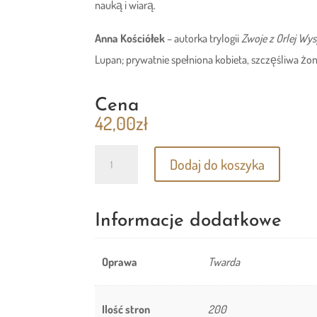
nauką i wiarą.
Anna Kościółek
– autorka trylogii
Zwoje z Orlej Wy
Lupan; prywatnie spełniona kobieta, szczęśliwa żon
Cena
42,00
zł
ilość
Dodaj do koszyka
Dinozaur
Figo
i
Informacje dodatkowe
siedem
pierwszych
Oprawa
Twarda
dni
świata
Ilość stron
200