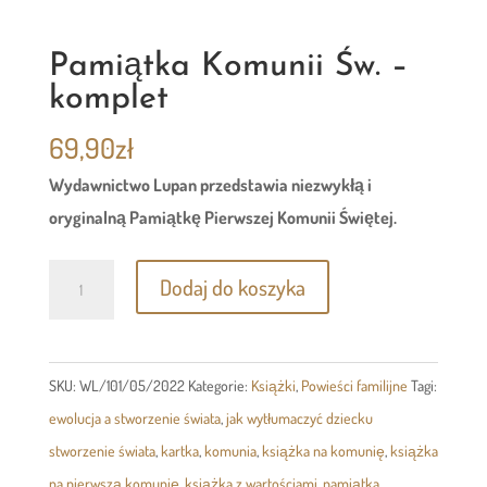
Pamiątka Komunii Św. –
komplet
69,90
zł
Wydawnictwo Lupan przedstawia niezwykłą i
oryginalną Pamiątkę Pierwszej Komunii Świętej.
ilość
Dodaj do koszyka
Pamiątka
Komunii
Św.
SKU:
WL/101/05/2022
Kategorie:
Książki
,
Powieści familijne
Tagi:
–
ewolucja a stworzenie świata
,
jak wytłumaczyć dziecku
komplet
stworzenie świata
,
kartka
,
komunia
,
książka na komunię
,
książka
na pierwszą komunię
,
książka z wartościami
,
pamiątka
,