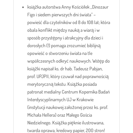
książka autorstwa Anny Kościółek ,,Dinozaur
Figo i siedem pierwszych dni świata” –
powieść dla czytelników od 8 do 108 lat; która
obala konflikt między nauką a wiarą i w
sposób przystępny i atrakcyjny dla dzieci i
dorosłych (!) pomaga zrozumieć biblijną
opowieść o stworzeniu świata na tle
współczesnych odkryć naukowych. Wstęp do
książki napisał ks. dr hab. Tadeusz Pabjan,
prof. UPJPII, który czuwał nad poprawnością
merytoryczną tekstu. Książka posiada
patronat medialny Centrum Kopernika Badań
Interdyscyplinarnych UJ w Krakowie
(instytucji naukowej założonej przez ks. prof.
Michała Hellera) oraz Małego Gościa
Niedzielnego. Książka pięknie ilustrowana,
twarda oprawa, kredowy papier, 200 stron!