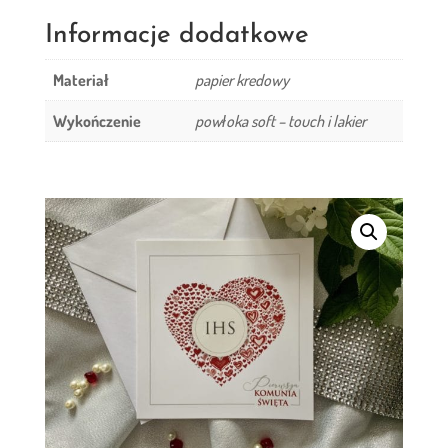
Komunii
Św.
Informacje dodatkowe
-
Materiał
papier kredowy
kartka
Wykończenie
powłoka soft – touch i lakier
okolicznościowa