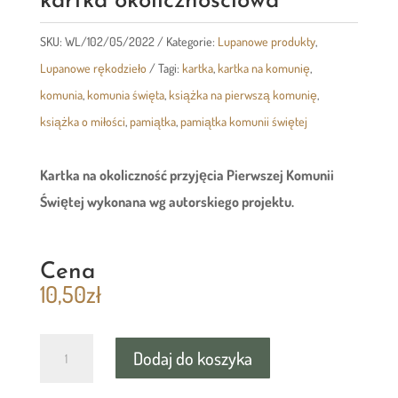
kartka okolicznościowa
SKU:
WL/102/05/2022
Kategorie:
Lupanowe produkty
,
Lupanowe rękodzieło
Tagi:
kartka
,
kartka na komunię
,
komunia
,
komunia święta
,
książka na pierwszą komunię
,
książka o miłości
,
pamiątka
,
pamiątka komunii świętej
Kartka na okoliczność przyjęcia Pierwszej Komunii
Świętej wykonana wg autorskiego projektu.
Cena
10,50
zł
ilość
Dodaj do koszyka
Pamiątka