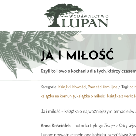
JA I MIŁOŚĆ
Czyli to i owo o kochaniu dla tych, którzy czas
Kategorie:
Książki
,
Nowości
,
Powieści familijne
Tagi:
co 
książka na komunię
,
książka o miłości
,
książka z wartoś
Ja i miłość – książka o najważniejszym temacie świ
Anna Kościółek
– autorka trylogii
Zwoje z Orlej Wy
Lupan; prywatnie spełniona kobieta, szczęśliwa żon