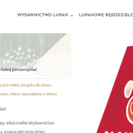
WYDAWNICTWO LUPAN
LUPANOWE RĘKODZIEŁ
em lubią porozmyślać
to jest miłość
,
książka dla dzieci
,
ciami
,
miłość
,
opowiadania o miłości
ata!
spy
, właścicielka Wydawnictwa
a, mama pięciorga dzieci.