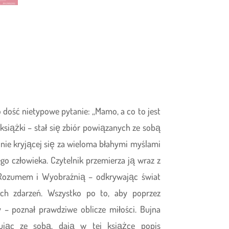
 dość nietypowe pytanie: „Mamo, a co to jest
książki – stał się zbiór powiązanych ze sobą
rainie kryjącej się za wieloma błahymi myślami
o człowieka. Czytelnik przemierza ją wraz z
 Rozumem i Wyobraźnią – odkrywając świat
ych zdarzeń. Wszystko po to, aby poprzez
y – poznał prawdziwe oblicze miłości. Bujna
ując ze sobą, dają w tej książce popis