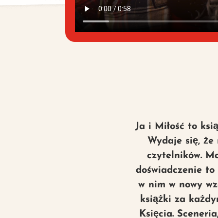
Ja i Miłość to ksi
Wydaje się, że
czytelników. M
doświadczenie to 
w nim w nowy wzó
książki za każd
Księcia. Sceneri