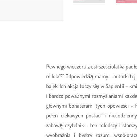
Pewnego wieczoru z ust sześciolatka padło
miłość?” Odpowiedzią mamy – autorki tej 
bajek. Ich akcja toczy się w Sapientii – k
i bardzo poważnymi rozmyślaniami każdeg
głównymi bohaterami tych opowieści –
pełen ciekawych postaci i niecodzienn
zabawę czytelnik – ten młodszy i starsz
wyobraźnia i bystry rozum, współprac