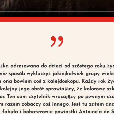
{
ążka adresowana do dzieci od szóstego roku życi
 nie sposób wykluczyć jakiejkolwiek grupy wieko
a ona bowiem coś z kalejdoskopu. Każdy rok ży
kolejny jego obrót sprawiający, że kolorowe szk
r. Ten sam czytelnik wracający po pewnym czas
ym razem zobaczy coś innego. Jest tu zatem an
a, fabuła i bohaterowie powiastki Antoine’a de 