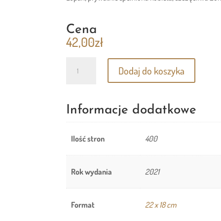
Cena
42,00
zł
ilość
Dodaj do koszyka
Ja
i
Miłość
Informacje dodatkowe
Ilość stron
400
Rok wydania
2021
Format
22 x 18 cm