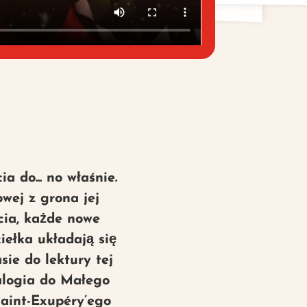
a do... no właśnie.
wej z grona jej
cia, każde nowe
iełka układają się
ie do lektury tej
alogia do Małego
Saint-Exupéry’ego