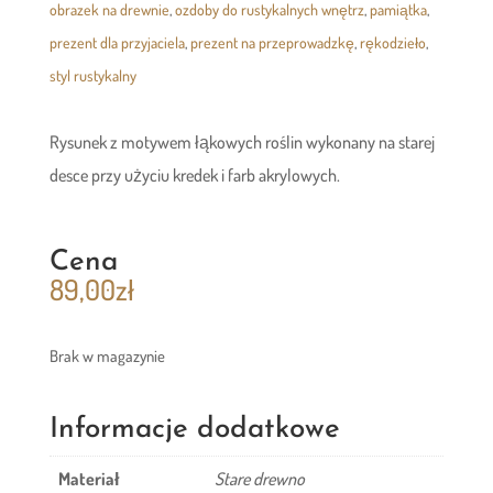
obrazek na drewnie
,
ozdoby do rustykalnych wnętrz
,
pamiątka
,
prezent dla przyjaciela
,
prezent na przeprowadzkę
,
rękodzieło
,
styl rustykalny
Rysunek z motywem łąkowych roślin wykonany na starej
desce przy użyciu kredek i farb akrylowych.
Cena
89,00
zł
Brak w magazynie
Informacje dodatkowe
Materiał
Stare drewno