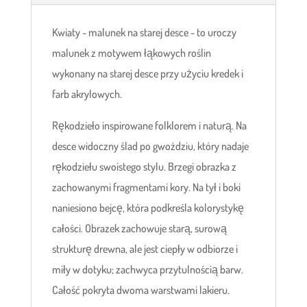
Kwiaty - malunek na starej desce - to uroczy
malunek z motywem łąkowych roślin
wykonany na starej desce przy użyciu kredek i
farb akrylowych.
Rękodzieło inspirowane folklorem i naturą. Na
desce widoczny ślad po gwoździu, który nadaje
rękodziełu swoistego stylu. Brzegi obrazka z
zachowanymi fragmentami kory. Na tył i boki
naniesiono bejcę, która podkreśla kolorystykę
całości. Obrazek zachowuje starą, surową
strukturę drewna, ale jest ciepły w odbiorze i
miły w dotyku; zachwyca przytulnością barw.
Całość pokryta dwoma warstwami lakieru.