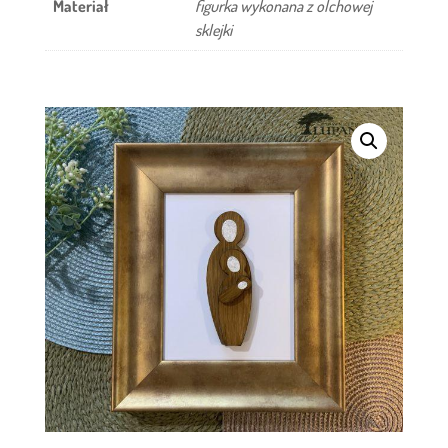
Materiał
figurka wykonana z olchowej
ramie
sklejki
–
jasne
złoto