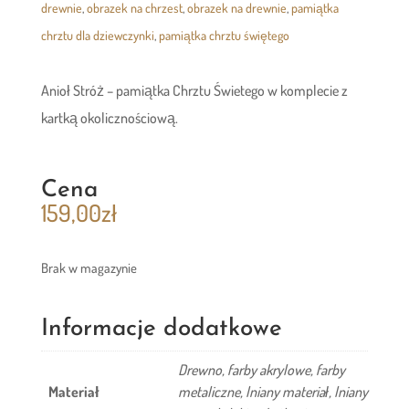
drewnie
,
obrazek na chrzest
,
obrazek na drewnie
,
pamiątka
chrztu dla dziewczynki
,
pamiątka chrztu świętego
Anioł Stróż – pamiątka Chrztu Świetego w komplecie z
kartką okolicznościową.
Cena
159,00
zł
Brak w magazynie
Informacje dodatkowe
Drewno, farby akrylowe, farby
Materiał
metaliczne, lniany materiał, lniany