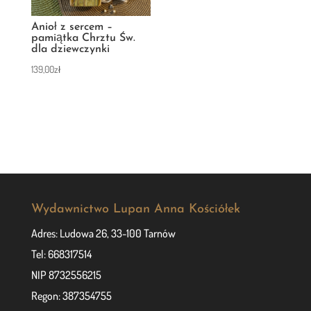
Anioł z sercem –
pamiątka Chrztu Św.
dla dziewczynki
139,00
zł
Wydawnictwo Lupan Anna Kościółek
Adres: Ludowa 26, 33-100 Tarnów
Tel: 668317514
NIP 8732556215
Regon: 387354755