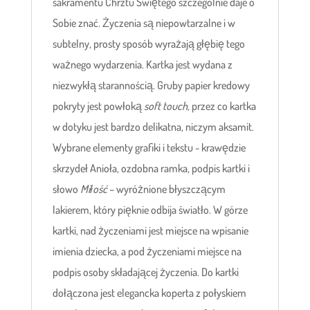
sakramentu Chrztu Świętego szczególnie daje o
Sobie znać. Życzenia są niepowtarzalne i w
subtelny, prosty sposób wyrażają głębię tego
ważnego wydarzenia. Kartka jest wydana z
niezwykłą starannością. Gruby papier kredowy
pokryty jest powłoką
soft touch,
przez co kartka
w dotyku jest bardzo delikatna, niczym aksamit.
Wybrane elementy grafiki i tekstu - krawędzie
skrzydeł Anioła, ozdobna ramka, podpis kartki i
słowo
Miłość
– wyróżnione błyszczącym
lakierem, który pięknie odbija światło. W górze
kartki, nad życzeniami jest miejsce na wpisanie
imienia dziecka, a pod życzeniami miejsce na
podpis osoby składającej życzenia. Do kartki
dołączona jest elegancka koperta z połyskiem